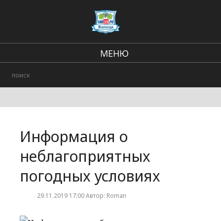
МЕНЮ
Региональные новости
В стране и мире
Происшествия
Информация о
Городские события
неблагоприятных
погодных условиях
29.11.2019 17:00 Автор: Roman