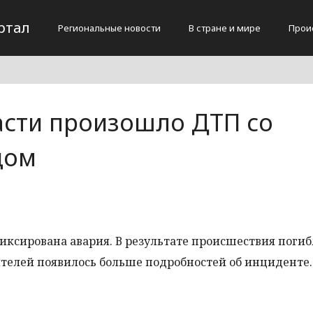
ртал
Региональные новости
В стране и мире
Прои
асти произошло ДТП со
дом
фиксирована авария. В результате происшествия погиб
ителей появилось больше подробностей об инциденте.