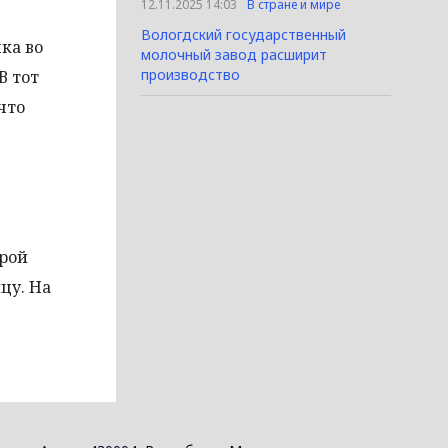
12.11.2025 14:03
В стране и мире
Вологдский государственный
ка во
молочный завод расширит
производство
В тот
что
орой
цу. На