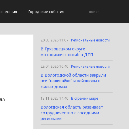
сшествия
Городские события
20.05.2026 11:07
Региональные новости
В Грязовецком округе
мотоциклист погиб в ДТП
28.04.2026 16:40
Региональные новости
В Вологодской области закрыли
все "наливайки" и вейпшопы в
жилых домах
13.11.2025 14:40
В стране и мире
ла
Вологдская область развивает
сотрудничество с соседними
регионами