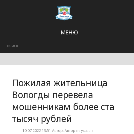
МЕНЮ
Региональные новости
В стране и мире
Происшествия
Пожилая жительница
Городские события
Вологды перевела
мошенникам более ста
тысяч рублей
10.07.2022 13:51 Автор: Автор не указан